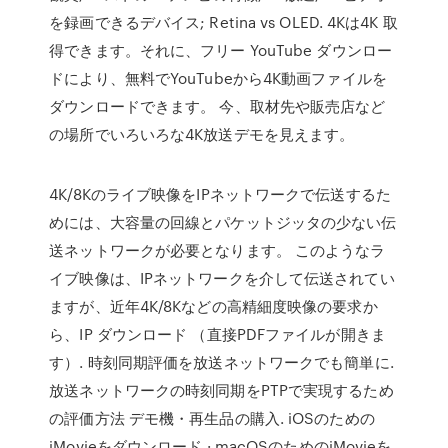
を録画できるデバイス; Retina vs OLED. 4Kは4K 取
得できます。それに、フリー YouTube ダウンロー
ドにより、無料でYouTubeから4K動画ファイルを
ダウンロードできます。 今、取材先や販売店など
の場所でいろいろな4K放送デモを見えます。
4K/8Kのライブ映像をIPネットワークで伝送するた
めには、大容量の回線とパケットジッタの少ない伝
送ネットワークが必要となります。 このようなラ
イブ映像は、IPネットワークを介して伝送されてい
ますが、近年4K/8Kなどの高精細度映像の要求か
ら、IP ダウンロード （直接PDFファイルが開きま
す）. 時刻同期評価を放送ネットワークでも簡単に.
放送ネットワークの時刻同期をPTPで実現するため
の評価方法 デモ機・再生品の購入. iOSのための
iMovieをダウンロード · macOSのためのiMovieを