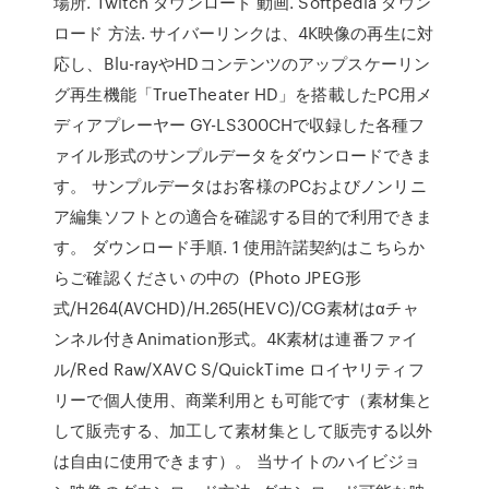
場所. Twitch ダウンロード 動画. Softpedia ダウン
ロード 方法. サイバーリンクは、4K映像の再生に対
応し、Blu-rayやHDコンテンツのアップスケーリン
グ再生機能「TrueTheater HD」を搭載したPC用メ
ディアプレーヤー GY-LS300CHで収録した各種フ
ァイル形式のサンプルデータをダウンロードできま
す。 サンプルデータはお客様のPCおよびノンリニ
ア編集ソフトとの適合を確認する目的で利用できま
す。 ダウンロード手順. 1 使用許諾契約はこちらか
らご確認ください の中の (Photo JPEG形
式/H264(AVCHD)/H.265(HEVC)/CG素材はαチャ
ンネル付きAnimation形式。4K素材は連番ファイ
ル/Red Raw/XAVC S/QuickTime ロイヤリティフ
リーで個人使用、商業利用とも可能です（素材集と
して販売する、加工して素材集として販売する以外
は自由に使用できます）。 当サイトのハイビジョ