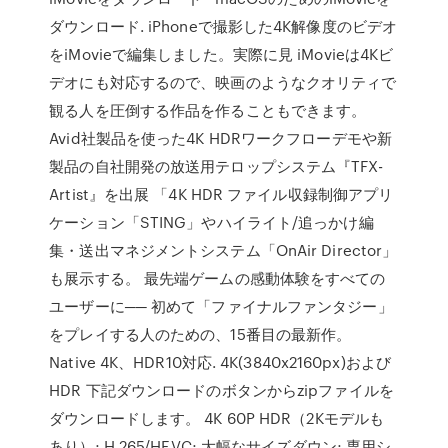
ダウンロード. iPhoneで撮影した4K解像度のビデオ
をiMovieで編集しました。実際に見 iMovieは4Kビ
デオにも対応するので、映画のようなクオリティで
観る人を圧倒する作品を作ることもできます。
Avid社製品を使った4K HDRワークフローデモや新
製品の自社開発の放送用テロップシステム『TFX-
Artist』を出展 「4K HDR ファイル収録制御アプリ
ケーション「STING」やハイライト/追っかけ編
集・送出マネジメントシステム「OnAir Director」
も展示する。 最先端ゲームの感動体験をすべての
ユーザーに── 初めて「ファイナルファンタジー」
をプレイする人のための、15番目の最新作。
Native 4K、HDR10対応. 4K(3840x2160px)および
HDR 下記ダウンロードのボタンからzipファイルを
ダウンロードします。 4K 60P HDR（2Kモデルも
あり）; H.265/HEVC; 大幅なサイズダウン; 専用シ