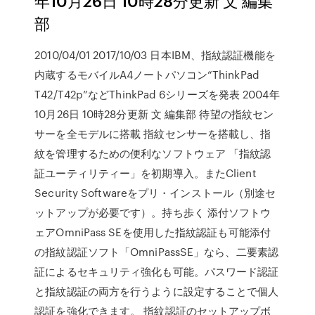
年10月26日 10時28分更新 文 編集
部
2010/04/01 2017/10/03 日本IBM、指紋認証機能を
内蔵するモバイルA4ノートパソコン“ThinkPad
T42/T42p”などThinkPad 6シリーズを発表 2004年
10月26日 10時28分更新 文 編集部 待望の指紋セン
サーを全モデルに搭載 指紋センサーを搭載し、指
紋を管理するための便利なソフトウェア 「指紋認
証ユーティリティー」を初期導入。またClient
Security Softwareをプリ・インストール（別途セ
ットアップが必要です）。持ち歩く 添付ソフトウ
ェアOmniPass SEを使用した指紋認証も可能添付
の指紋認証ソフト「OmniPassSE」なら、二要素認
証によるセキュリティ強化も可能。パスワード認証
と指紋認証の両方を行うように設定することで個人
認証を強化できます。 指紋認証のセットアップボ