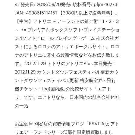
4: 発売日: 2018/09/20発売: 規格番号: pljm-16273:
JAN: 4988615114151 【3980円以上で送料無料】。
【中古】アトリエ ～アーランドの錬金術士1・2・3
～ dx プレミアムボックスソフト:プレイステーショ
ン4ソフト／ロールプレイング・ゲーム 株式会社ガ
ストによるロロナのアトリエポータルサイト。ロロ
ナのアトリエに関する最新情報などをお伝え致しま
す。 2012.11.29 トトリのアトリエPlus 本日発売！
2012.11.29 カウントダウンフェスティバル更新カウ
ントダウンフェスティバル更新 格安航空券・飛行
機チケット・lcc(国内線)の比較サイト「エアト
リ」です。エアトリなら、日本国内の航空会社14社
の一括
お宝創庫 刈谷店の買取情報ブログ「PSVITA版 アト
リエアーランドシリーズ3部作限定版買取しまし