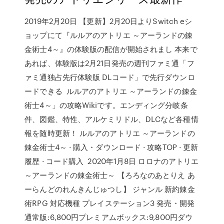
2019年2月20日 【更新】2月20日よりSwitch eシ
ョップにて『ルルアのアトリエ ～アーランドの錬
金術士4～』の体験版の配信が開始されまし 本来で
あれば、体験版は2月21日発売の週刊ファミ通「フ
ァミ通独占先行体験版 DLコード」で先行ダウンロ
ードできる ルルアのアトリエ ～アーランドの錬金
術士4～」の攻略Wikiです。エンディング分岐条
件、図鑑、特性、アルケミリドル、DLCなど各種情
報を随時更新！ ルルアのアトリエ ～アーランドの
錬金術士4～ · 購入・ダウンロード · 攻略TOP · 更新
履歴 · コード購入 2020年1月8日 ロロナのアトリエ
～アーランドの錬金術士～ 【ろろなのあとりえ あ
ーらんどのれんきんじゅつし】 ジャンル 新約錬金
術RPG 対応機種 プレイステーション3 発売・開発
通常版:6,800円プレミアムボックス:9,800円ダウ