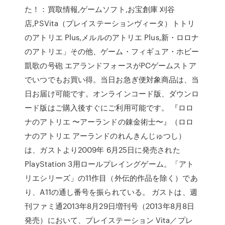
た！：買取情報,ゲームソフト,お宝創庫 刈谷
店,PSVita（プレイステーションヴィータ）トトリ
のアトリエ Plus,メルルのアトリエ Plus,新・ロロナ
のアトリエ」その他、ゲーム・フィギュア・ホビー
凱歌の号砲 エアランドフォースがPCゲームストア
でいつでもお買い得。当日お急ぎ便対象商品は、当
日お届け可能です。オンラインコード版、ダウンロ
ード版はご購入後すぐにご利用可能です。 『ロロ
ナのアトリエ 〜アーランドの錬金術士〜』（ロロ
ナのアトリエ アーランドのれんきんじゅつし）
は、ガストより2009年 6月25日に発売された
PlayStation 3用ロールプレイングゲーム。「アト
リエシリーズ」の11作目（外伝的作品を除く）であ
り、A11の通し番号を振られている。 ガストは、週
刊ファミ通2013年8月29日増刊号（2013年8月8日
発売）において、プレイステーション Vita／プレ