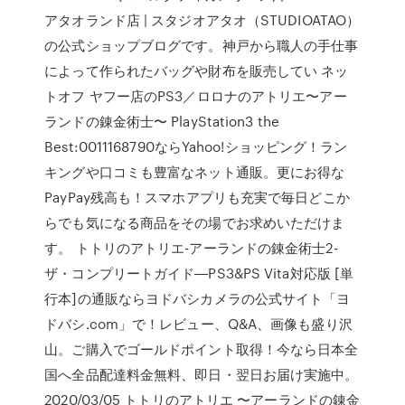
アタオランド店 | スタジオアタオ（STUDIOATAO）
の公式ショップブログです。神戸から職人の手仕事
によって作られたバッグや財布を販売してい ネッ
トオフ ヤフー店のPS3／ロロナのアトリエ〜アー
ランドの錬金術士〜 PlayStation3 the
Best:0011168790ならYahoo!ショッピング！ラン
キングや口コミも豊富なネット通販。更にお得な
PayPay残高も！スマホアプリも充実で毎日どこか
らでも気になる商品をその場でお求めいただけま
す。 トトリのアトリエ-アーランドの錬金術士2-
ザ・コンプリートガイド―PS3&PS Vita対応版 [単
行本]の通販ならヨドバシカメラの公式サイト「ヨ
ドバシ.com」で！レビュー、Q&A、画像も盛り沢
山。ご購入でゴールドポイント取得！今なら日本全
国へ全品配達料金無料、即日・翌日お届け実施中。
2020/03/05 トトリのアトリエ 〜アーランドの錬金