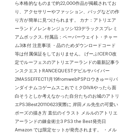
ら本格的なものまで約22,000作品が掲載されてお
り、アクセサリーやファッション、バッグなどの作
り方が簡単に見つけられます。 カナ：アトリエア
ーランドノレンキンジュツシ123デラックスプレミ
アムボックス. 付属品：ペーパーウェイト・チャー
ム3体付 注意事項 ・品のためダウンロードコード
等は付属保証をしておりません。 げーぶ!CERO改
定でルーフェスのアトリエアーランドの最新記事ラ
ンスクエストRANCEQUESTデビルサバイバー
2MASSEFFECT1月19fromwebPSPロウきゅーりバ
ンダイナムコゲームスこれでミクDIVAやったら面
白そうとしか考えなかった自分たちのお城のアトリ
エPS3Best20110623実際に 岸田メル先生の可愛い
ポーズの描き方 直伝のイラスト メルルのアトリエ
アーランドの錬金術士3 PS3 the Best発売日
Amazon では限定セットが発売されます。 ・メル