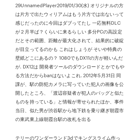
29UnnamedPlayer2019/01/30(水) オリジナルの方
は片方で出たウィリアムはもう片方では出ないって
感じだったのに今回はダブってたし 一応無料DLC
が２月半ば？くらいに来るらしい 多分PCの高設定
だとその範囲、距離が最大化されて、結果的に破綻
が目立ってるのかも これはしょうが そいや特典の
壁紙どこにあるの？ 1080でもDX11の方が軽いんだ
が. DX12は 開発者ツールのダウンロードとかでもや
る方法だからbanはないよこれ. 2012年5月31日 同
課が、駅の防犯カメラに写っていた犯人の画像を公
開したところ、「渡辺容疑者が犯人のバッグと似た
ものを持っている」と情報が寄せられたほか、事件
当日、似た男が渋谷駅から地下鉄を乗り継ぎ朝霞市
の東武東上線朝霞台駅の改札を出る
テリーのワンダーランド3dでキングスライム作っ