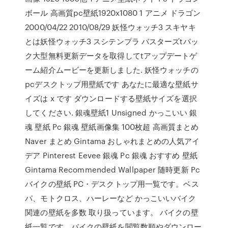
ボール 高画質pc壁紙1920x1080 1 アニメ ドラゴン
2000/04/22 2010/08/29 妖怪ウォッチ3 スキヤキ
とは妖怪ウォッチ3 スシテンプラ バスターズtパッ
ク大型無料更新データを取得してtアップデートゲ
ーム紹介ムービーを更新しました. 妖怪ウォッチの
pcデスクトップ用壁紙です あなたに最適な壁紙サ
イズは x です ダウンロードする壁紙サイズを選択
してください. 銀魂壁紙1 Unsigned かっこいい 銀
魂 壁紙 Pc 銀魂 壁紙画像集 100枚超 高画質まとめ
Naver まとめ Gintama おしゃれまとめの人気アイ
デア Pinterest Eevee 銀魂 Pc 銀魂 おすすめ 壁紙
Gintama Recommended Wallpaper 随時更新 Pc
バイクの壁紙 PC・デスクトップ用一覧です。ベス
パ、モトクロス、ハーレーなど かっこいいバイク
関連の壁紙を多数 取り扱っています。 バイクの壁
紙一覧です。バイクの壁紙を閲覧数順やダウンロー