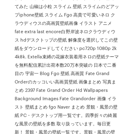
てみた 山椒は小粒 スライム 壁紙 スライムのどアッ
プiphone壁紙 スライム Fgo 高貴で可愛いネロ ク
ラウディウスの高画質壁紙画像 イラスト アニメ
fate extra last encore白野岸波ネロクラウディウ
ス hdデスクトップの壁紙 解像度を選択してこの壁
紙をダウンロードしてください pc720p 1080p 2k
4k8k. Extella束縛の花嫁衣装着用ネロの壁紙テーマ
を無料配信累計出荷本数20万本突破の 日本で二番
目の 宇宙一 Blog Fgo 壁紙 高画質 Fate Grand
Orderのカッコいい高画質壁紙 画像まとめ 写真ま
とめ 2397 Fate Grand Order Hd Wallpapers
Background Images Fate Grandorder 画像 イラ
スト 壁紙まとめ fgo Naver まとめ 景観・風景の壁
紙 PC・デスクトップ用一覧です。四季折々の綺麗
な風景の壁紙を多数 取り扱っています。毎日更
新！ 景観・風景の壁紙一覧です。景観・風景の壁