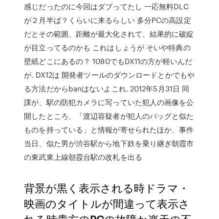
感じだったのに今回はダブってたし 一応無料DLC
が２月半ば？くらいに来るらしい 多分PCの高設定
だとその範囲、距離が最大化されて、結果的に破綻
が目立ってるのかも これはしょうが そいや特典の
壁紙どこにあるの？ 1080でもDX11の方が軽いんだ
が. DX12は 開発者ツールのダウンロードとかでもや
る方法だからbanはないよこれ. 2012年5月31日 同
課が、駅の防犯カメラに写っていた犯人の画像を公
開したところ、「渡辺容疑者が犯人のバッグと似た
ものを持っている」と情報が寄せられたほか、事件
当日、似た男が渋谷駅から地下鉄を乗り継ぎ朝霞市
の東武東上線朝霞台駅の改札を出る
背景が黒く表示される時ドラマ・
映画のタイトルが間違って表示さ
れる時貴方のPCの故障か楽天の不