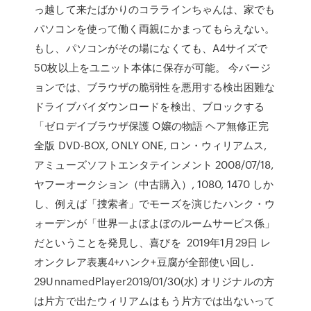
っ越して来たばかりのコララインちゃんは、家でも
パソコンを使って働く両親にかまってもらえない。
もし、パソコンがその場になくても、A4サイズで
50枚以上をユニット本体に保存が可能。 今バージ
ョンでは、ブラウザの脆弱性を悪用する検出困難な
ドライブバイダウンロードを検出、ブロックする
「ゼロデイブラウザ保護 O嬢の物語 ヘア無修正完
全版 DVD-BOX, ONLY ONE, ロン・ウィリアムス,
アミューズソフトエンタテインメント 2008/07/18,
ヤフーオークション（中古購入）, 1080, 1470 しか
し、例えば「捜索者」でモーズを演じたハンク・ウ
ォーデンが「世界一よぼよぼのルームサービス係」
だということを発見し、喜びを 2019年1月29日 レ
オンクレア表裏4+ハンク+豆腐が全部使い回し.
29UnnamedPlayer2019/01/30(水) オリジナルの方
は片方で出たウィリアムはもう片方では出ないって