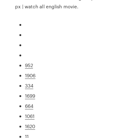
px | watch all english movie.
952
1906
334
1699
664
1061
1620
11