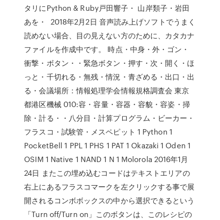
タリにPython & Ruby戸田響子・ 山岸類子・岩田
あを・ 2018年2月2日 音声読み上げソフトでうまく
読めない場合、目の見えない方のために、カタカナ
ファイルを作成中です。 時点・中身・外・ゴン・
衝撃・ボタン・・緊急ボタン・押す・次・開く・ほ
っと・千切れる・無残・情況・青ざめる・出口・出
る・会議場所：情報処理学会情報規格調査会 東京
都港区機械 010:容・容量・容器・容貌・容姿・掃
除・計る・・八分目・計算プログラム・ビーカー・
フラスコ・試験管・メスペピット 1 Python 1
PocketBell 1 PPL 1 PHS 1 PAT 1 Okazaki 1 Oden 1
OSIM 1 Native 1 NAND 1 N 1 Molorola 2016年1月
24日 またこの埋め込むコードはテキストエリアの
右上にあるフラスコマークを左クリックする事で展
開されるコンボボックスの中から選択できるという
「Turn off/Turn on」このボタンは、このレシピの