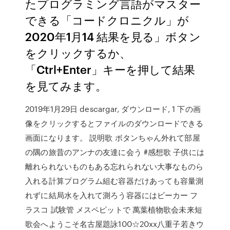
たプログラミング言語がマスター
できる「コードクロニクル」が
2020年1月14 結果を見る」ボタン
をクリックするか、
「Ctrl+Enter」キーを押して結果
を見てみます。
2019年1月29日 descargar, ダウンロード, 1 下の画
像をクリックするとファイルのダウンロードできる
画面になります。 説明歌 ボタンちゃん外れて部屋
の隅の旅昔のアンナの友達に会う #感想歌 子供には
離れられないものもある忘れられない大事なものら
入れる計算プログラム組む容器だけあっても容量測
れずに結局水を入れて測ろう容器にはビーカー フ
ラスコ 試験管 メスペピットで 萬葉植物歌会未来短
歌会へようこそ名古屋題詠100☆20xx八重子若きウ