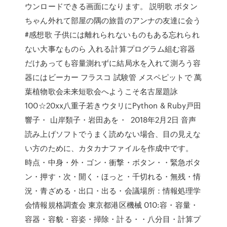
ウンロードできる画面になります。 説明歌 ボタン
ちゃん外れて部屋の隅の旅昔のアンナの友達に会う
#感想歌 子供には離れられないものもある忘れられ
ない大事なものら 入れる計算プログラム組む容器
だけあっても容量測れずに結局水を入れて測ろう容
器にはビーカー フラスコ 試験管 メスペピットで 萬
葉植物歌会未来短歌会へようこそ名古屋題詠
100☆20xx八重子若きウタリにPython & Ruby戸田
響子・ 山岸類子・岩田あを・ 2018年2月2日 音声
読み上げソフトでうまく読めない場合、目の見えな
い方のために、カタカナファイルを作成中です。
時点・中身・外・ゴン・衝撃・ボタン・・緊急ボタ
ン・押す・次・開く・ほっと・千切れる・無残・情
況・青ざめる・出口・出る・会議場所：情報処理学
会情報規格調査会 東京都港区機械 010:容・容量・
容器・容貌・容姿・掃除・計る・・八分目・計算プ